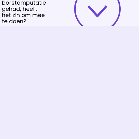
borstamputatie
gehad, heeft
het zin om mee
te doen?
Ik heb een
borst
besparende
operatie
gehad, heeft
het zin om
mee te
doen?
Waarom is het
bevolkingsonderzoek
alleen voor vrouwen
tussen 50-75 jaar?